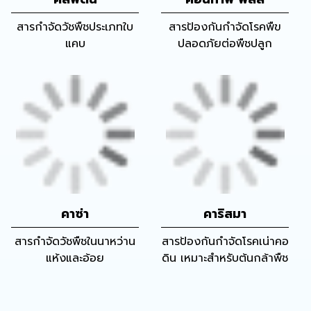
สารกำจัดวัชพืชประเภทใบ
สารป้องกันกำจัดโรคพืข
แคบ
ปลอดภัยต่อพืชปลูก
คาซ่า
คาริสมา
สารกำจัดวัชพืชในนาหว่าน
สารป้องกันกำจัดโรคเน่าคอ
แห้งและอ้อย
ดิน เหมาะสำหรับต้นกล้าพืช