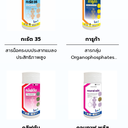
กะรัต 35
การูก้า
สารน็อคระบบประสาทแมลง
สารกลุ่ม
ประสิทธิภาพสูง
Organophosphates
ออกฤทธิ์แบบแทรกซึม กิน
ตาย สัมผัสตาย กำจัดได้
ทั้งหนอน เพลี้ยและไรศัตรู
พืช
คลิฟตัน
คอนทาฟ พลัส