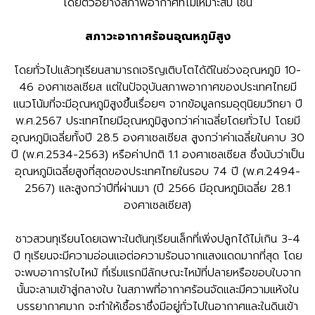
โดยตัวอย่างสภาพอากาศที่ไม่เหมาะสม เช่น
สภาวะอากาศร้อนอุณหภูมิสูง
โดยทั่วไปแล้วทุเรียนสามารถเจริญเติบโตได้ดีในช่วงอุณหภูมิ 10-
46 องศาเซลเซียส แต่ในปัจจุบันสภาพอากาศของประเทศไทยมี
แนวโน้มที่จะมีอุณหภูมิสูงขึ้นเรื่อยๆ จากข้อมูลกรมอุตุนิยมวิทยา ปี
พ.ศ.2567 ประเทศไทยมีอุณหภูมิสูงกว่าค่าเฉลี่ยโดยทั่วไป โดยมี
อุณหภูมิเฉลี่ยทั้งปี 28.5 องศาเซลเซียส สูงกว่าค่าเฉลี่ยในคาบ 30
ปี (พ.ศ.2534-2563) หรือค่าปกติ 1.1 องศาเซลเซียส ซึ่งนับว่าเป็น
อุณหภูมิเฉลี่ยสูงที่สุดของประเทศไทยในรอบ 74 ปี (พ.ศ.2494-
2567) และสูงกว่าปีที่ผ่านมา (ปี 2566 มีอุณหภูมิเฉลี่ย 28.1
องศาเซลเซียส)
ชาวสวนทุเรียนโดยเฉพาะในต้นทุเรียนเล็กที่เพิ่งปลูกได้ไม่เกิน 3-4
ปี ทุเรียนจะมีความอ่อนแอต่อความร้อนจากแสงแดดมากที่สุด โดย
จะพบอาการใบไหม้ ที่เริ่มแรกมีลักษณะไหม้ที่ปลายหรือขอบใบจาก
นั้นจะลามเข้าสู่กลางใบ ในสภาพที่อากาศร้อนจัดและมีความแห้งใน
บรรยากาศมาก จะทำให้เชื้อราซึ่งมีอยู่ทั่วไปในอากาศและในดินเข้า