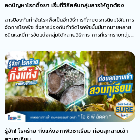
ลดปัญหาโรคดื้อยา เริ่มที่วิธีสลับกลุ่มสารให้ถูกต้อง
สารป้องกันกำจัดโรคพืชเป็นอีกวิธีการที่เกษตรกรนิยมใช้ในการ
จัดการโรคพืช ซึ่งสารป้องกันกำจัดโรคพืชนั้นมีมากมายหลาย
ชนิดและมีการจัดแบ่งกลุ่มได้หลายวิธีการ การที่เราทราบกลุ่ม
ของสารป้องกันกำจัดโรคพืชแต่ละชนิดจะช่วยจัดการป้องกัน
ปัญหาเชื้อโรคพืชต้านทานต่อสารป้องกันกำจัดโรคพืชได้ดี
รู้จัก! โรคร้าย กิ่งแห้งจากฟิวซาเรียม ก่อนลุกลามเข้า
สวนทุเรียน