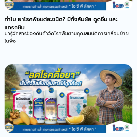
ทำไม ยาโรคพืชแต่ละชนิด? มีทั้งสัมผัส ดูดซึม และ
แทรกซึม
มารู้จักสารป้องกันกำจัดโรคพืชตามคุณสมบัติการเคลื่อนย้าย
ในพืช