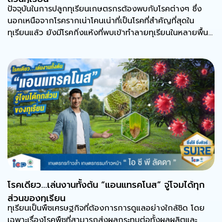
ปัจจุบันในการปลูกทุเรียนเกษตรกรต้องพบกับโรคต่างๆ ซึ่ง
นอกเหนือจากโรครากเน่าโคนเน่าที่เป็นโรคที่สำคัญที่สุดใน
ทุเรียนแล้ว ยังมีโรคกิ่งแห้งที่พบเข้าทำลายทุเรียนในหลายพื้นที่
เพาะปลูก
โรคเดียว…เล่นงานทั้งต้น “แอนแทรคโนส” จู่โจมได้ทุก
ส่วนของทุเรียน
ทุเรียนเป็นพืชเศรษฐกิจที่ต้องการการดูแลอย่างใกล้ชิด โดย
เฉพาะเรื่องโรคพืชที่สามารถส่งผลกระทบต่อทั้งผลผลิตและ