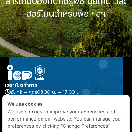
สารเคมีป้องกันศัตรูพืช ปุ๋ยเคมี และ
ฮอร์โมนสำหรับพืช ฯลฯ
เวลาเปิดทำการ
จันทร์ – ศุกร์
08:30 น. – 17:00 น.
สำนักงาน
We use cookies
บริษัท ไอ ซี พี ลัดดา จำกัด 42 อาคาร ไอ ซี พี ชั้น 5 ถนน
We use cookies to improve your experience and
สุรวงศ์ แขวงสี่พระยา เขตบางรัก กรุงเทพมหานคร 10500
performance on our website. You can manage your
ติดต่อสอบถาม
preferences by clicking "Change Preferences".
(+66) 2029 9888
, (+66) 2029 9886