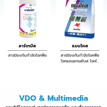
อาร์เทมิส
แมนโคส
สารป้องกันกำจัดโรคพืช
สารป้องกันกำจัดโรคพืช
โรคแอนแทรสโนส โรคใบ
จุด โรคราดำ โรคใบจุด
สนิท
VDO & Multimedia