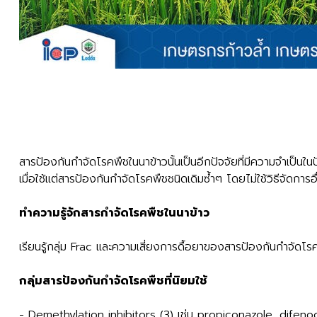
สารป้องกันกำจัดโรคพืชในนาข้าวนั้นเป็นอีกปัจจัยที่มีความจำเป็นใ
เมื่อใช้แต่สารป้องกันกำจัดโรคพืชชนิดเดิมซ้ำๆ โดยไม่ใช้วิธีจัดก
ทำความรู้จักสารกำจัดโรคพืชในนาข้าว
เรียนรู้กลุ่ม Frac และความเสี่ยงการดื้อยาของสารป้องกันกำจัดโร
กลุ่มสารป้องกันกำจัดโรคพืชที่นิยมใช้
- Demethylation inhibitors (3) เช่น propiconazole, dife