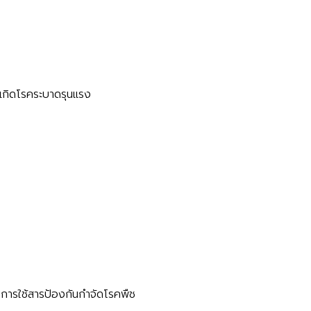
รเกิดโรคระบาดรุนแรง
นการใช้สารป้องกันกำจัดโรคพืช