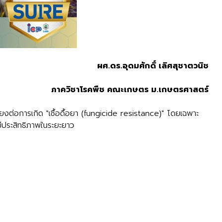
ผศ.ดร.อุดมศักดิ์ เลิศสุชาตวนิช
ภาควิชาโรคพืช คณะเกษตร ม.เกษตรศาสตร์
ี่ยงต่อการเกิด "เชื้อดื้อยา (fungicide resistance)" โดยเฉพาะ
้มีประสิทธิภาพในระยะยาว