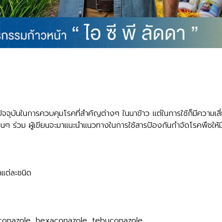
นปัจจุบันในการควบคุมโรคที่สำคัญต่างๆ ในนาข้าว แต่ในการใช้ก็มีความเส
ารอื่นๆ ร่วม ผู้เขียนจะมาแนะนำแนวทางในการใช้สารป้องกันกำจัดโรคพืชให
คแต่ละชนิด
noconazole, hexaconazole, tebuconazole