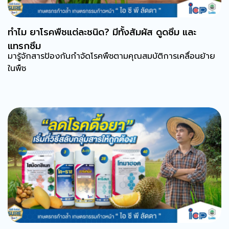
ทำไม ยาโรคพืชแต่ละชนิด? มีทั้งสัมผัส ดูดซึม และ
แทรกซึม
มารู้จักสารป้องกันกำจัดโรคพืชตามคุณสมบัติการเคลื่อนย้าย
ในพืช