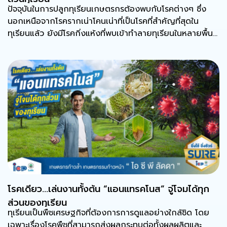
ปัจจุบันในการปลูกทุเรียนเกษตรกรต้องพบกับโรคต่างๆ ซึ่ง
นอกเหนือจากโรครากเน่าโคนเน่าที่เป็นโรคที่สำคัญที่สุดใน
ทุเรียนแล้ว ยังมีโรคกิ่งแห้งที่พบเข้าทำลายทุเรียนในหลายพื้นที่
เพาะปลูก
โรคเดียว…เล่นงานทั้งต้น “แอนแทรคโนส” จู่โจมได้ทุก
ส่วนของทุเรียน
ทุเรียนเป็นพืชเศรษฐกิจที่ต้องการการดูแลอย่างใกล้ชิด โดย
เฉพาะเรื่องโรคพืชที่สามารถส่งผลกระทบต่อทั้งผลผลิตและ