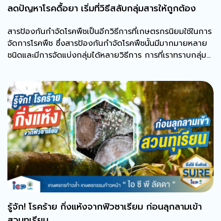
ลดปัญหาโรคดื้อยา เริ่มที่วิธีสลับกลุ่มสารให้ถูกต้อง
สารป้องกันกำจัดโรคพืชเป็นอีกวิธีการที่เกษตรกรนิยมใช้ในการ
จัดการโรคพืช ซึ่งสารป้องกันกำจัดโรคพืชนั้นมีมากมายหลาย
ชนิดและมีการจัดแบ่งกลุ่มได้หลายวิธีการ การที่เราทราบกลุ่ม
ของสารป้องกันกำจัดโรคพืชแต่ละชนิดจะช่วยจัดการป้องกัน
ปัญหาเชื้อโรคพืชต้านทานต่อสารป้องกันกำจัดโรคพืชได้ดี
รู้จัก! โรคร้าย กิ่งแห้งจากฟิวซาเรียม ก่อนลุกลามเข้า
สวนทุเรียน